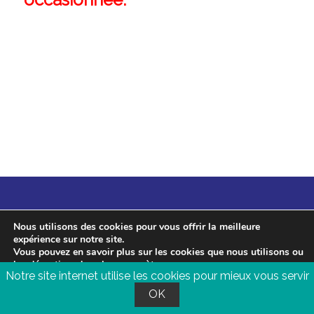
Copyright 2026 tous droits
Nous utilisons des cookies pour vous offrir la meilleure
expérience sur notre site.
réservés Cimagoel -
Mentions
Vous pouvez en savoir plus sur les cookies que nous utilisons ou
légales
Conception
les désactiver dans les
paramètres
.
Notre site internet utilise les cookies pour mieux vous servir
Accepter
Rejeter
Réglages
OK